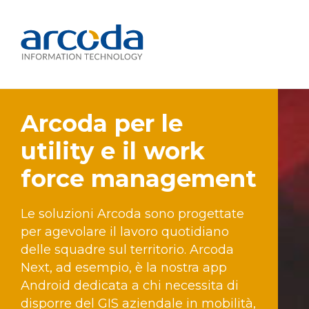
Arcoda per le
utility e il work
force management
Le soluzioni Arcoda sono progettate
per agevolare il lavoro quotidiano
delle squadre sul territorio. Arcoda
Next, ad esempio, è la nostra app
Android dedicata a chi necessita di
disporre del GIS aziendale in mobilità,